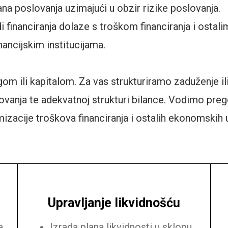
na poslovanja uzimajući u obzir rizike poslovanja.
i financiranja dolaze s troškom financiranja i ostali
nancijskim institucijama.
m ili kapitalom. Za vas strukturiramo zaduženje ili 
anja te adekvatnoj strukturi bilance. Vodimo preg
mizacije troškova financiranja i ostalih ekonomskih 
Upravljanje likvidnošću
a
Izrada plana likvidnosti u sklopu