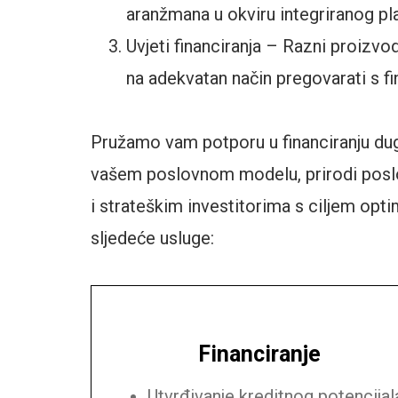
aranžmana u okviru integriranog pla
Uvjeti financiranja – Razni proizvod
na adekvatan način pregovarati s fi
Pružamo vam potporu u financiranju dugo
vašem poslovnom modelu, prirodi poslov
i strateškim investitorima s ciljem opti
sljedeće usluge:
Financiranje
Utvrđivanje kreditnog potencijal