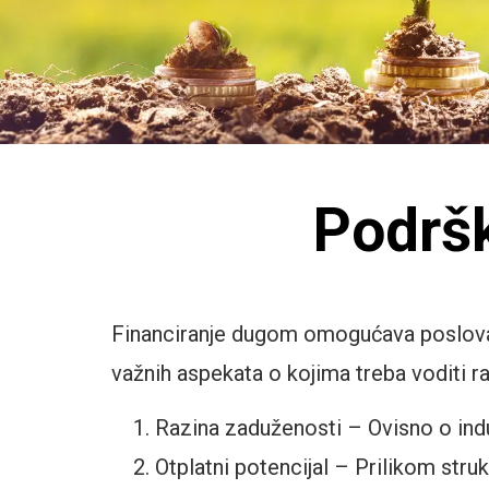
Podršk
Financiranje dugom omogućava poslovanje
važnih aspekata o kojima treba voditi r
Razina zaduženosti – Ovisno o indus
Otplatni potencijal – Prilikom stru