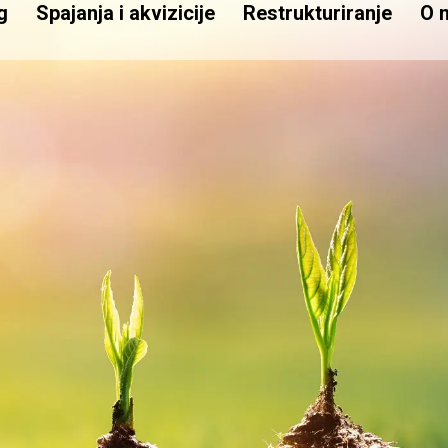
g
Spajanja i akvizicije
Restrukturiranje
O 