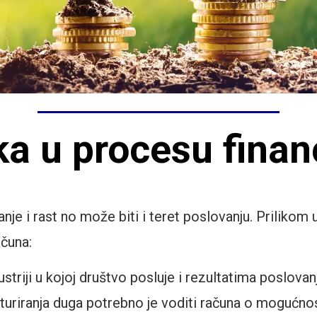
a u procesu finan
 i rast no može biti i teret poslovanju. Prilikom up
ačuna:
triji u kojoj društvo posluje i rezultatima poslovan
kturiranja duga potrebno je voditi računa o mogućnos