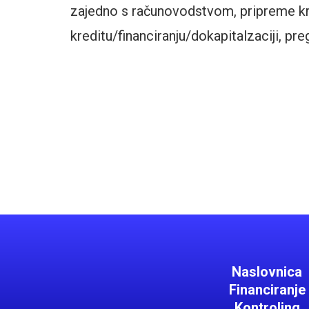
zajedno s računovodstvom, pripreme kre
kreditu/financiranju/dokapitalzaciji, pre
Naslovnica
Financiranje
Kontroling