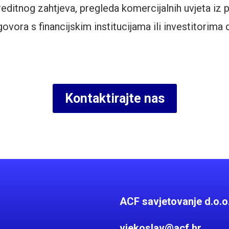
ditnog zahtjeva, pregleda komercijalnih uvjeta iz 
govora s financijskim institucijama ili investitorima 
Kontaktirajte nas
ACF savjetovanje d.o.o
vjekoslav@acf.hr