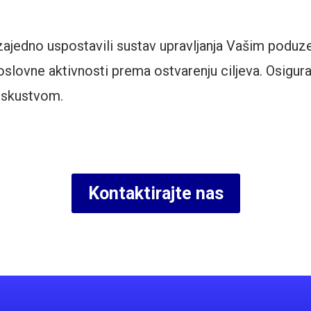
zajedno uspostavili sustav upravljanja Vašim podu
 poslovne aktivnosti prema ostvarenju ciljeva. Osigu
iskustvom.
Kontaktirajte nas