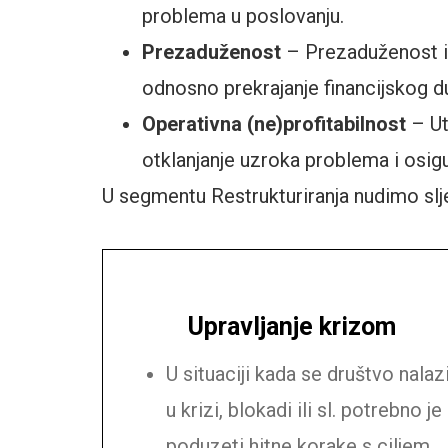
problema u poslovanju.
Prezaduženost
– Prezaduženost ili
odnosno prekrajanje financijskog d
Operativna (ne)profitabilnost
– Ut
otklanjanje uzroka problema i osig
U segmentu Restrukturiranja nudimo sl
Upravljanje krizom
U situaciji kada se društvo nalaz
u krizi, blokadi ili sl. potrebno je
poduzeti hitne korake s ciljem