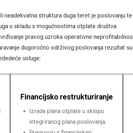
 neadekvatna struktura duga teret je poslovanju te j
uga u skladu s mogućnostima otplate društva.
vrđivanje pravog uzroka operativne neprofitabilnost
uravanje dugoročno održivog poslovanja rezultat su 
jededeće usluge:
Financijsko restrukturiranje
i
Izrada plana otplate u sklopu
integriranog plana poslovanja.
Pregovori s financijskim