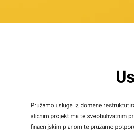
Us
Pružamo usluge iz domene restruktutiran
sličnim projektima te sveobuhvatnim p
finacnijskim planom te pružamo potporu 