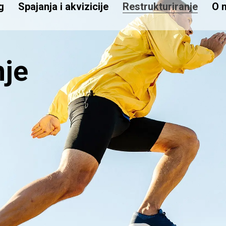
g
Spajanja i akvizicije
Restrukturiranje
O 
nje