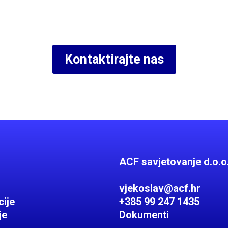
Kontaktirajte nas
ACF savjetovanje d.o.o
vjekoslav@acf.hr
cije
+385 99 247 1435
je
Dokumenti