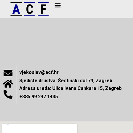
Spajanja i akvizicije
vjekoslav@acf.hr
Sjedište društva: Šestinski dol 74, Zagreb
Adresa ureda: Ulica Ivana Cankara 15, Zagreb
+385 99 247 1435