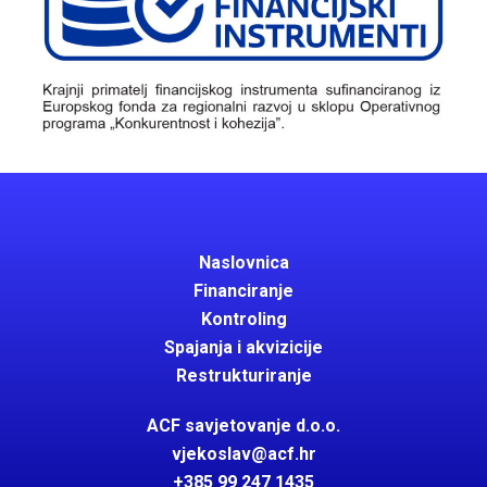
Naslovnica
Financiranje
Kontroling
Spajanja i akvizicije
Restrukturiranje
ACF savjetovanje d.o.o.
vjekoslav@acf.hr
+385 99 247 1435